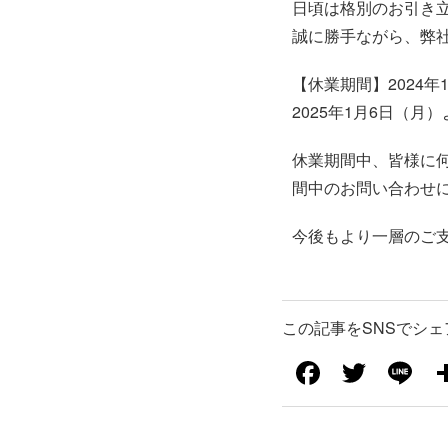
日頃は格別のお引き
誠に勝手ながら、弊
【休業期間】2024年
2025年1月6日（
休業期間中、皆様に
間中のお問い合わせ
今後もより一層のご
この記事をSNSでシェ
F
T
Li
a
wi
n
c
tt
e