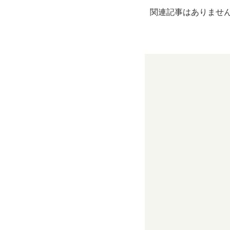
e
er
関連記事はありませ
b
o
o
k